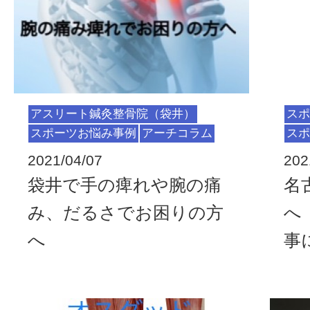
アスリート鍼灸整骨院（袋井）
スポ
スポーツお悩み事例
アーチコラム
スポ
2021/04/07
202
袋井で手の痺れや腕の痛
名
み、だるさでお困りの方
へ
へ
事