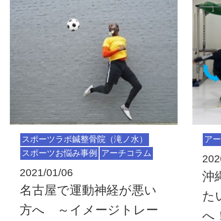
スポーツラボ鍼整骨院（滝ノ水）
アー
スポーツお悩み事例
アーチコラム
202
2021/01/06
沖
名古屋で運動神経が悪い
た
方へ ～イメージトレー
へ