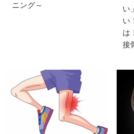
ニング～
い
い
は
接