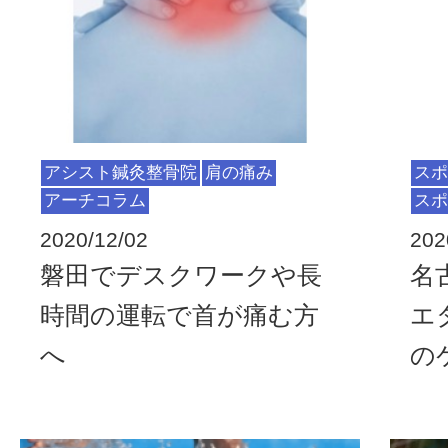
アシスト鍼灸整骨院
肩の痛み
スポ
アーチコラム
スポ
2020/12/02
202
磐田でデスクワークや長
名
時間の運転で首が痛む方
エ
へ
の