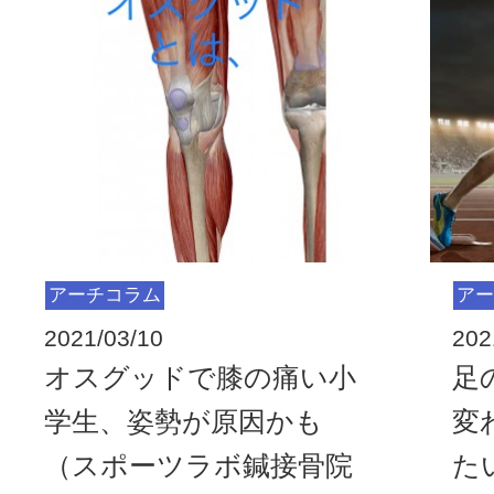
アーチコラム
アー
2021/03/10
202
オスグッドで膝の痛い小
足
学生、姿勢が原因かも
変
（スポーツラボ鍼接骨院
た