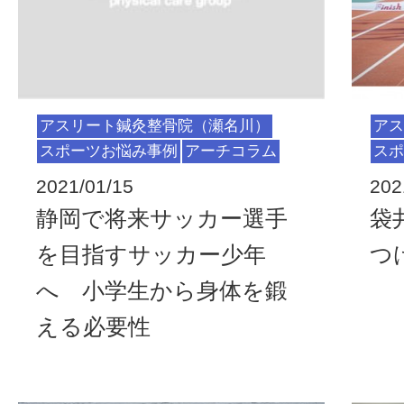
アスリート鍼灸整骨院（瀬名川）
アス
スポーツお悩み事例
アーチコラム
スポ
2021/01/15
202
静岡で将来サッカー選手
袋
を目指すサッカー少年
つ
へ 小学生から身体を鍛
える必要性