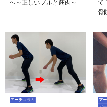
へ～正しいプルと筋肉～
て
骨
アーチコラム
アー
アー