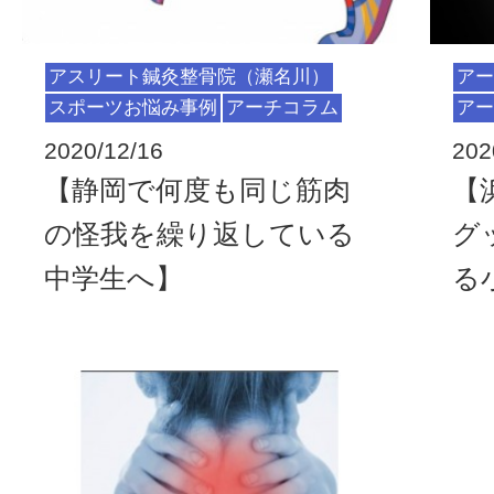
アスリート鍼灸整骨院（瀬名川）
アー
スポーツお悩み事例
アーチコラム
アー
2020/12/16
202
【静岡で何度も同じ筋肉
【
の怪我を繰り返している
グ
中学生へ】
る