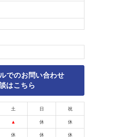
ルでのお問い合わせ
談はこちら
土
日
祝
▲
休
休
休
休
休