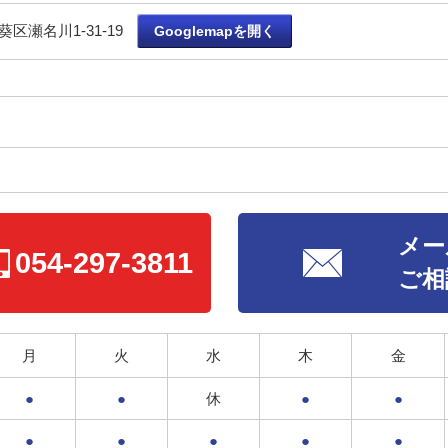
区瀬名川1-31-19
Googlemapを開く
ら
メー
054-297-3811
ご相
月
火
水
木
金
●
●
休
●
●
●
●
●
●
●