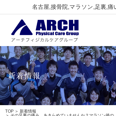
名古屋,接骨院,マラソン,足裏,痛
TOP
本物の治療家
TOP
新着情報
その足裏の痛み、あきらめていませんか？マラソン後の