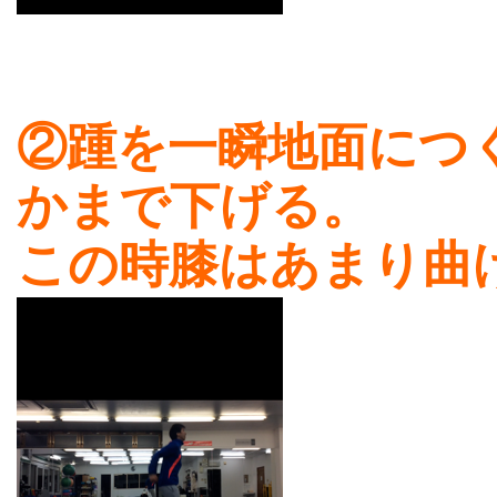
②踵を一瞬地面につ
かまで下げる。
この時膝はあまり曲