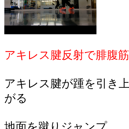
アキレス腱反射で腓腹
アキレス腱が踵を引き
がる
地面を蹴りジャンプ